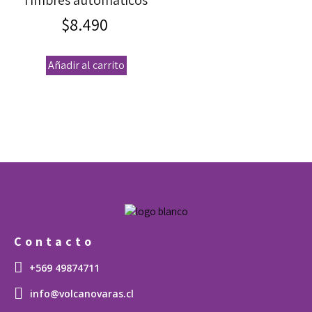
Timbres automáticos
$
8.490
Añadir al carrito
Contacto
+569 49874711
info@volcanovaras.cl